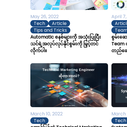
May 26, 2022
April 7
Tech
Article
Artic
Tips and Tricks
Team
Automatic စနစ်များကို အသုံးပြုပြီး
စွမ်းဆေ
သင်ရဲ့အလုပ်လုပ်နိုင်စွမ်းကို မြှင့်တင်
Team တ
လိုက်ပါ။
တည်ဆေ
March 10, 2022
March 
Tech
Tech