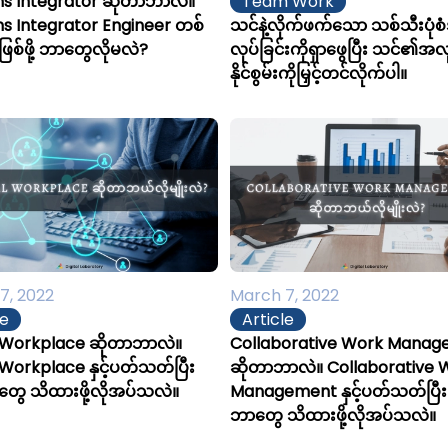
s Integrator ဆိုတာဘာလဲ။
Team Work
s Integrator Engineer တစ်
သင်နဲ့လိုက်ဖက်သော သစ်သီးပုံစ
စ်ဖို့ ဘာတွေလိုမလဲ?
လုပ်ခြင်းကိုရှာဖွေပြီး သင်၏အလ
နိုင်စွမ်းကိုမြှင့်တင်လိုက်ပါ။
7, 2022
March 7, 2022
le
Article
l Workplace ဆိုတာဘာလဲ။
Collaborative Work Mana
 Workplace နှင့်ပတ်သတ်ပြီး
ဆိုတာဘာလဲ။ Collaborative 
ွေ သိထားဖို့လိုအပ်သလဲ။
Management နှင့်ပတ်သတ်ပြီး
ဘာတွေ သိထားဖို့လိုအပ်သလဲ။