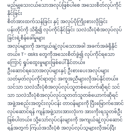
မည်မျှသေးငယ်သောအလုပ်ဖြစ်ပါစေ အသေးစိတ်လုပ်ကိုင်
နိုင်ခြင်း
စိတ်အားထက်သန်ခြင်း နှင့် အလုပ်ပိုကြိုးစားလိုခြင်း
ပန်းတိုင်ကို သိရှိ၍ လုပ်ကိုင်နိုင်ခြင်း သလဲသီးပုံစံအလုပ်လုပ်
ခြင်းရဲ့စိန်ခေါ်မှုများ
အလုပ်များကို အကျယ်ချဲ့လုပ်သောအခါ အခက်အခဲရှိနိုင်
တယ်။ T- asks တွေကိုအသေးစိတ်ခွဲ၍ လုပ်ကိုင်ရသော
ကြောင့် ရှုပ်ထွေးမှုများဖြစ်ပေါ်နိုင်တယ်။
ဦးဆောင်ရသောအလုပ်များနှင့် ဦးစားပေးအလုပ်များ
သတ်မှတ်လုပ်ကိုင်ရာတွင် အကူအညီများလိုအပ်နိုင်တယ်။
သင်သာ သလဲသီးပုံစံအလုပ်လုပ်သူတစ်ယောက်ဆိုရင် သင်
သာ သလဲသီးပုံစံအလုပ်လုပ်သူတတ်သူတစ်ယောက်ဆိုရင်
အဖွဲ့အစည်းအတွင်းလုပ်ငန်း တာ၀န်များကို ပြီးမြောက်အောင်
လုပ်ဆောင်ရန် ကျန်အဖွဲ့သားအားလုံးက အားကိုးရသူတစ်ဦး
ဖြစ်ပါတယ်။ သို့သော်လုပ်ငန်းများကို အကျယ်ချဲ့လုပ်ဆောင်
ရန်အတွက် ကြယ်အသီးပုံစံ အလုပ်လုပ်သူများလိုအပ်ပြီး