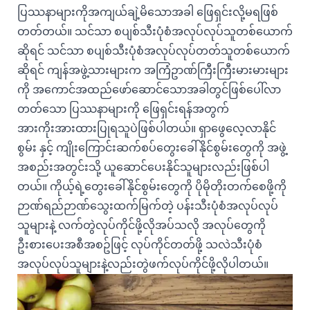
ပြဿနာများကိုအကျယ်ချဲ့မိသောအခါ ဖြေရှင်းလို့မရဖြစ်
တတ်တယ်။ သင်သာ စပျစ်သီးပုံစံအလုပ်လုပ်သူတစ်ယောက်
ဆိုရင် သင်သာ စပျစ်သီးပုံစံအလုပ်လုပ်တတ်သူတစ်ယောက်
ဆိုရင် ကျန်အဖွဲ့သားများက အကြံဥာဏ်ကြီးကြီးမားမားများ
ကို အကောင်အထည်ဖော်ဆောင်သောအခါတွင်ဖြစ်ပေါ်လာ
တတ်သော ပြဿနာများကို ဖြေရှင်းရန်အတွက်
အားကိုးအားထားပြုရသူပဲဖြစ်ပါတယ်။ ရှာဖွေလေ့လာနိုင်
စွမ်း နှင့် ကျိုးကြောင်းဆက်စပ်တွေးခေါ်နိုင်စွမ်းတွေကို အဖွဲ့
အစည်းအတွင်းသို့ ယူဆောင်ပေးနိုင်သူများလည်းဖြစ်ပါ
တယ်။ ကိုယ့်ရဲ့တွေးခေါ်နိုင်စွမ်းတွေကို ပိုမိုတိုးတက်စေဖို့ကို
ဉာဏ်ရည်ဉာဏ်သွေးထက်မြက်တဲ့ ပန်းသီးပုံစံအလုပ်လုပ်
သူများနဲ့ လက်တွဲလုပ်ကိုင်ဖို့လိုအပ်သလို အလုပ်တွေကို
ဦးစားပေးအစီအစဥ်ဖြင့် လုပ်ကိုင်တတ်ဖို့ သလဲသီးပုံစံ
အလုပ်လုပ်သူများနဲ့လည်းတွဲဖက်လုပ်ကိုင်ဖို့လိုပါတယ်။