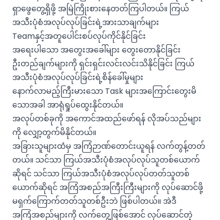
ရှာဖွေတွေ့ရှိဖို့ အမြဲကြိုးစားနေတတ်ကြပါတယ်။ ကြယ်
အသီးပုံစံအလုပ်လုပ်ခြင်းရဲ့အားသာချက်များ
Teamနှင့်အတူပေါင်းစပ်လုပ်ကိုင်နိုင်ခြင်း
အရေးပါသော အတွေးအခေါ်များ တွေးတောနိုင်ခြင်း
ဦးတည်ချက်များကို ရှင်းရှင်းလင်းလင်းသိနိုင်ခြင်း ကြယ်
အသီးပုံစံအလုပ်လုပ်ခြင်းရဲ့စိန်ခေါ်မှုများ
နောက်လာမည့်ကြီးမားသော Task များအကြောင်းတွေးမိ
သောအခါ အာရုံရှုပ်ထွေးနိုင်တယ်။
အလုပ်တစ်ခုကို အကောင်အထည်ဖော်ရန် လိုအပ်သည်များ
ကို လျှော့တွက်မိနိုင်တယ်။
အခြားသူများထံမှ အကြံဉာဏ်တောင်းယူရန် လက်တွန့်တတ်
တယ်။ သင်သာ ကြယ်အသီးပုံစံအလုပ်လုပ်သူတစ်ယောက်
ဆိုရင် သင်သာ ကြယ်အသီးပုံစံအလုပ်လုပ်တတ်သူတစ်
ယောက်ဆိုရင် အကြံအစည်အကြီးကြီးများကို လုပ်ဆောင်ဖို့
မရှက်ကြောက်တတ်သူတစ်ဦးဘဲ ဖြစ်ပါတယ်။ အဲဒီ
အကြံအစည်များကို လက်တွေ့ဖြစ်အောင် လုပ်ဆောင်တဲ့