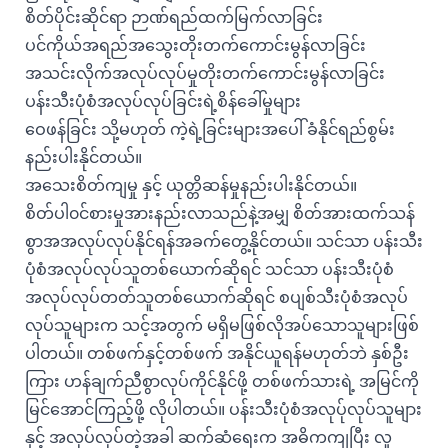
စိတ်ပိုင်းဆိုင်ရာ ဉာဏ်ရည်ထက်မြက်လာခြင်း
ပင်ကိုယ်အရည်အသွေးတိုးတက်ကောင်းမွန်လာခြင်း
အသင်းလိုက်အလုပ်လုပ်မှုတိုးတက်ကောင်းမွန်လာခြင်း
ပန်းသီးပုံစံအလုပ်လုပ်ခြင်းရဲ့စိန်ခေါ်မှုများ
ဝေဖန်ခြင်း သို့မဟုတ် ကဲ့ရဲ့ခြင်းများအပေါ် ခံနိုင်ရည်စွမ်း
နည်းပါးနိုင်တယ်။
အသေးစိတ်ကျမှု နှင့် ယုတ္တိဆန်မှုနည်းပါးနိုင်တယ်။
စိတ်ပါ၀င်စားမှုအားနည်းလာသည်နဲ့အမျှ စိတ်အားထက်သန်
စွာအအလုပ်လုပ်နိုင်ရန်အခက်တွေ့နိုင်တယ်။ သင်သာ ပန်းသီး
ပုံစံအလုပ်လုပ်သူတစ်ယောက်ဆိုရင် သင်သာ ပန်းသီးပုံစံ
အလုပ်လုပ်တတ်သူတစ်ယောက်ဆိုရင် စပျစ်သီးပုံစံအလုပ်
လုပ်သူများက သင့်အတွက် မရှိမဖြစ်လိုအပ်သောသူများဖြစ်
ပါတယ်။ တစ်ဖက်နှင့်တစ်ဖက် အနိုင်ယူရန်မဟုတ်ဘဲ နှစ်ဦး
ကြား ဟန်ချက်ညီစွာလုပ်ကိုင်နိုင်ဖို့ တစ်ဖက်သားရဲ့ အမြင်ကို
မြင်အောင်ကြည့်ဖို့ လိုပါတယ်။ ပန်းသီးပုံစံအလုပ်ုလုပ်သူများ
နှင့် အလုပ်လုပ်တဲ့အခါ ဆက်ဆံရေးက အဓိကကျပြီး လူ