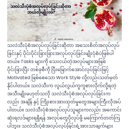
သလဲသီးပုံစံအလုပ်လုပ်ခြင်းဆိုတာ အသေးစိတ်အလုပ်လုပ်
ခြင်းနှင့် ပိုင်းပိုင်းခြားခြားအလုပ်လုပ်ခြင်းမျိုးပုံစံပဲဖြစ်ပါ
တယ်။ Tasks များကို သေးငယ်တဲ့အလုပ်များအဖြစ်
ပိုင်းခြားပြီး တစ်ခုစီကို ပြီးမြောက်အောင်လုပ်ခြင်းဖြင့်
Motivated ဖြစ်စေသော Work Style လို့လည်းသတ်မှတ်
နိုင်ပါတယ်။ သလဲသီးက လွယ်လွယ်ကူကူစားလိုက်လို့ရတဲ့
အသီးမျိုးမဟုတ်သလို သလဲသီးပုံစံအလုပ်လုပ်ခြင်းက
လည်း အချိန် နှင့် ကြိုးစားအားထုတ်မှုတွေအများကြီးလိုအပ်
ပါတယ်။ သလဲသီးပုံစံအလုပ်လုပ်သူများကလည်း အကောင်း
ဆုံးရလဒ်များရရှိရန် အလုပ်တွေပိုလုပ်ဖို့ မကြောက်တတ်ကြ
ပါဘူး။ သလဲသီးပုံစံအလုပ်လုပ်ခြင်းရဲ့အားသာချက်များ