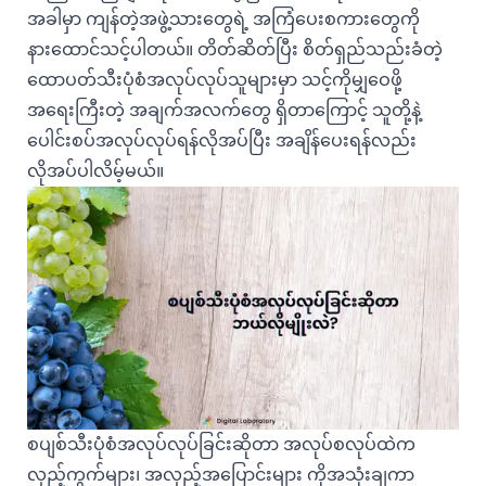
အခါမှာ ကျန်တဲ့အဖွဲ့သားတွေရဲ့ အကြံပေးစကားတွေကို
နားထောင်သင့်ပါတယ်။ တိတ်ဆိတ်ပြီး စိတ်ရှည်သည်းခံတဲ့
ထောပတ်သီးပုံစံအလုပ်လုပ်သူများမှာ သင့်ကိုမျှဝေဖို့
အရေးကြီးတဲ့ အချက်အလက်တွေ ရှိတာကြောင့် သူတို့နဲ့
ပေါင်းစပ်အလုပ်လုပ်ရန်လိုအပ်ပြီး အချိန်ပေးရန်လည်း
လိုအပ်ပါလိမ့်မယ်။
စပျစ်သီးပုံစံအလုပ်လုပ်ခြင်းဆိုတာ အလုပ်စလုပ်ထဲက
လှည့်ကွက်များ၊ အလှည့်အပြောင်းများ ကိုအသုံးချကာ