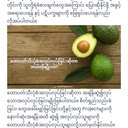
တိုင်းကို သူတို့ရဲခံစားချက်တွေအကြောင်း ပြောဆိုနိုင်ဖို့ အခွင့်
အရေးပေးရန် နှင့် ပဋိပက္ခများကို ဖြေရှင်းပေးရန်လည်း
လိုအပ်ပါတယ်။
ထောပတ်သီးပုံစံအလုပ်လုပ်ခြင်းဆိုတာ အချိန်ဆွဲ၍လုပ်
သောအလုပ်လုပ်ခြင်းမျိုးဖြစ်ပါတယ်။ စိတ်ရှည်သည်းခံ
ခြင်း၊ တွေးခေါ်မျှော်မြင်ခြင်းတို့နှင့်အတူ Projectများကို
နောက်ဆုံးအချိန်အထိ ဆွဲ၍ အလုပ်လုပ်သူများကို
ထောပတ်သီးပုံစံအလုပ်လုပ်သူများလို့သတ်မှတ်နိုင်တယ်။