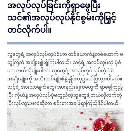
အလုပ်လုပ်ခြင်းကိုရှာဖွေပြီး
သင်၏အလုပ်လုပ်နိုင်စွမ်းကိုမြှင့်
တင်လိုက်ပါ။
လူတွေရဲ့ အလုပ်လုပ်တဲ့ပုံစံဟာ တစ်ယောက်နဲ့တစ်ယောက် မ
တူကြဘဲ အမျိုးမျိုးရှိကြပါတယ်။ သင့်ရဲ့ အလုပ်လုပ်တဲ့ ပုံစံ
ဟာ ဘယ်လိုမျိုးပါလဲ။ လူတွေရဲ့ အလုပ်လုပ်လုပ်တဲ့ ပုံစံ
အမျိုးမျိုးကို အသီးတစ်မျိုးစီနဲ့ နှိုင်းယှဥ်ဖော်ပြသွားပါမယ်။
သင့်ရဲ့ အားသာချက်တွေ၊ အားနည်းချက်တွေကို ရှာဖွေကြည့်
ပြီး ကိုယ်နဲ့ အလုပ်လုပ်ပုံမတူညီတဲ့သူတွေနဲ့ ဘယ်လိုလက်တွဲ
ပြီးလုပ်သွားမလဲဆိုတာ စဥ်းစားအဖြေရှာကြည့်နိုင်ပါတယ်။