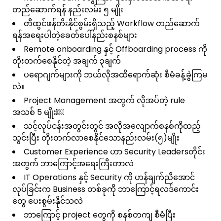
တည်ဆောက်ရန် နည်းလမ်း ၅ မျိုး
တီထွင်ဖန်တီးနိုင်စွမ်းရှိသည့် Workflow တည်ဆောက်
ရန်အရေးပါတဲ့ခေတ်ပေါ်နည်းစနစ်များ
Remote onboarding နှင့် Offboarding process ကို
တိုးတက်စေနိုင်တဲ့ အချက် ၃ချက်
ပရောဂျက်များကို ဘယ်လိုအထိရောက်ဆုံး စီမံခန့်ခွဲကြမ
လဲ။
Project Management အတွက် လိုအပ်တဲ့ rule
အသစ် 5 မျိုး￼
သင့်လုပ်ငန်းအတွင်းတွင် အလိုအလျောက်စနစ်ကိုထည့်
သွင်းပြီး တိုးတက်လာစေနိုင်သောနည်းလမ်း(၅)မျိုး
Customer Experience ဟာ Security Leadersတိုင်း
အတွက် ဘာကြောင့်အရေးကြီးတာလဲ
IT Operations နှင့် Security ကို ဟန်ချက်ညီအောင်
လုပ်ခြင်းက Business တစ်ခုကို ဘာကြောင့်ရလဒ်ကောင်း
တွေ ပေးစွမ်းနိုင်သလဲ
ဘာကြောင့် project တွေကို စနစ်တကျ စီမံပြီး