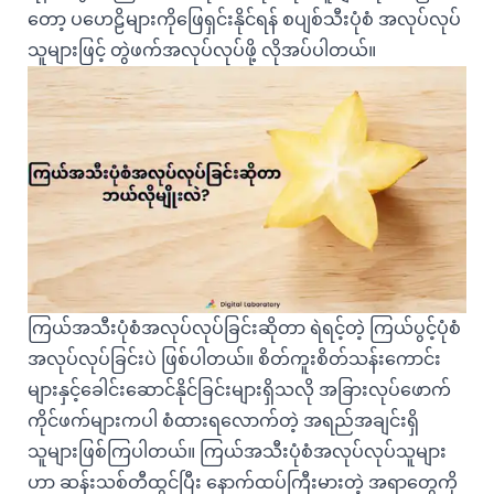
တော့ ပဟေဠိများကိုဖြေရှင်းနိုင်ရန် စပျစ်သီးပုံစံ အလုပ်လုပ်
သူများဖြင့် တွဲဖက်အလုပ်လုပ်ဖို့ လိုအပ်ပါတယ်။
ကြယ်အသီးပုံစံအလုပ်လုပ်ခြင်းဆိုတာ ရဲရင့်တဲ့ ကြယ်ပွင့်ပုံစံ
အလုပ်လုပ်ခြင်းပဲ ဖြစ်ပါတယ်။ စိတ်ကူးစိတ်သန်းကောင်း
များနှင့်ခေါင်းဆောင်နိုင်ခြင်းများရှိသလို အခြားလုပ်ဖောက်
ကိုင်ဖက်များကပါ စံထားရလောက်တဲ့ အရည်အချင်းရှိ
သူများဖြစ်ကြပါတယ်။ ကြယ်အသီးပုံစံအလုပ်လုပ်သူများ
ဟာ ဆန်းသစ်တီထွင်ပြီး နောက်ထပ်ကြီးမားတဲ့ အရာတွေကို