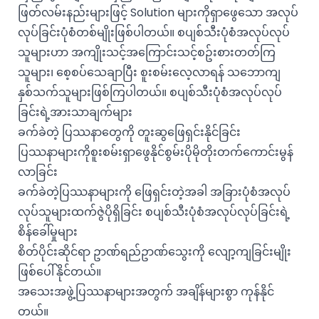
ဖြတ်လမ်းနည်းများဖြင့် Solution များကိုရှာဖွေသော အလုပ်
လုပ်ခြင်းပုံစံတစ်မျိုးဖြစ်ပါတယ်။ စပျစ်သီးပုံစံအလုပ်လုပ်
သူများဟာ အကျိုးသင့်အကြောင်းသင့်စဥ်းစားတတ်ကြ
သူများ၊ စေ့စပ်သေချာပြီး စူးစမ်းလေ့လာရန် သဘောကျ
နှစ်သက်သူများဖြစ်ကြပါတယ်။ စပျစ်သီးပုံစံအလုပ်လုပ်
ခြင်းရဲ့အားသာချက်များ
ခက်ခဲတဲ့ ပြဿနာတွေကို တူးဆွဖြေရှင်းနိုင်ခြင်း
ပြဿနာများကိုစူးစမ်းရှာဖွေနိုင်စွမ်းပိုမိုတိုးတက်ကောင်းမွန်
လာခြင်း
ခက်ခဲတဲ့ပြဿနာများကို ဖြေရှင်းတဲ့အခါ အခြားပုံစံအလုပ်
လုပ်သူများထက်ဇွဲပိုရှိခြင်း စပျစ်သီးပုံစံအလုပ်လုပ်ခြင်းရဲ့
စိန်ခေါ်မှုများ
စိတ်ပိုင်းဆိုင်ရာ ဥာဏ်ရည်ဥာဏ်သွေးကို လျော့ကျခြင်းမျိုး
ဖြစ်ပေါ်နိုင်တယ်။
အသေးအဖွဲ့ပြဿနာများအတွက် အချိန်များစွာ ကုန်နိုင်
တယ်။