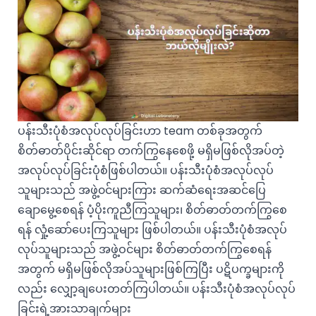
ပန်းသီးပုံစံအလုပ်လုပ်ခြင်းဟာ team တစ်ခုအတွက်
စိတ်ဓာတ်ပိုင်းဆိုင်ရာ တက်ကြွနေစေဖို့ မရှိမဖြစ်လိုအပ်တဲ့
အလုပ်လုပ်ခြင်းပုံစံဖြစ်ပါတယ်။ ပန်းသီးပုံစံအလုပ်လုပ်
သူများသည် အဖွဲ့၀င်များကြား ဆက်ဆံရေးအဆင်ပြေ
ချောမွေ့စေရန် ပံ့ပိုးကူညီကြသူများ၊ စိတ်ဓာတ်တက်ကြွစေ
ရန် လှုံ့ဆော်ပေးကြသူများ ဖြစ်ပါတယ်။ ပန်းသီးပုံစံအလုပ်
လုပ်သူများသည် အဖွဲ့ဝင်များ စိတ်ဓာတ်တက်ကြွစေရန်
အတွက် မရှိမဖြစ်လိုအပ်သူများဖြစ်ကြပြီး ပဋိပက္ခများကို
လည်း လျှော့ချပေးတတ်ကြပါတယ်။ ပန်းသီးပုံစံအလုပ်လုပ်
ခြင်းရဲ့အားသာချက်များ