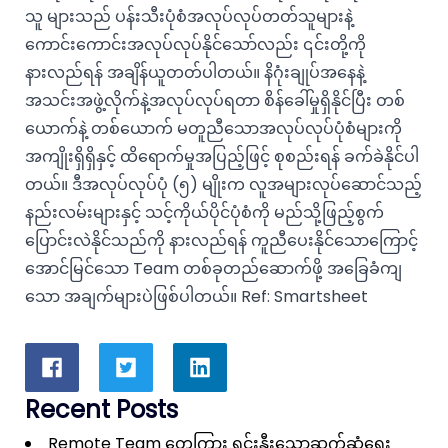
သူ များသည် ပန်းသီးပုံစံအလုပ်လုပ်တတ်သူများနဲ့
ကောင်းကောင်းအလုပ်လုပ်နိုင်သော်လည်း ၎င်းတို့ကို
နားလည်ရန် အချိန်ယူတတ်ပါတယ်။ နိဂုံးချုပ်အနေနဲ့
အသင်းအဖွဲ့လိုက်နဲ့အလုပ်လုပ်ရတာ စိန်ခေါ်မှုရှိနိုင်ပြီး တစ်
ယောက်နဲ့ တစ်ယောက် မတူညီသောအလုပ်လုပ်ပုံစံများကို
အကျိုးရှိရှိနှင့် ထိရောက်မှုအပြည့်ဖြင့် စုစည်းရန် ခက်ခဲနိုင်ပါ
တယ်။ ဒီအလုပ်လုပ်ပုံ (၅) မျိုးက လူအများလုပ်ဆောင်သည့်
နည်းလမ်းများနှင့် သင့်ကိုယ်ပိုင်ပုံစံကို မည်သို့ဖြည့်စွက်
ပြောင်းလဲနိုင်သည်ကို နားလည်ရန် ကူညီပေးနိုင်သောကြောင့်
အောင်မြင်သော Team တစ်ခုတည်ဆောက်ဖို့ အခြေခံကျ
သော အချက်များပဲဖြစ်ပါတယ်။ Ref:
Smartsheet
Recent Posts
Remote Team တွေကြား ရင်းနှီးသောဆက်ဆံရေး