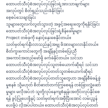
ထောပတ်သီးပုံစံအလုပ်လုပ်ခြင်းရဲ့အားသာချက်များ
အလုပ်တွင် စိတ်ရှည်သည်းခံနိုင်ခြင်း
စေ့စပ်သေချာခြင်း
သူများတွေလက်လွတ်သွားတဲ့ အခွင့်အရေးတွေကိုရနိုင်ခြင်း
ထောပတ်သီးပုံစံအလုပ်လုပ်ခြင်းရဲ့စိန်ခေါ်မှုများ
Project တစ်ခုကို နှောင့်နှေးစေနိုင်တယ်။
သတ်မှတ်ရက်နီးလာသည်နှင့်အမျှ ဖိအားများလာနိုင်တယ်။
စိတ်ကူးကောင်းတွေကို အချိန်နှင့်တစ်ပြေးညီ
အကောင်အထည်ဖော်ဖို့ ခက်ခဲနိုင်တယ်။ သင်သာ
ထောပတ်သီးပုံစံအလုပ်လုပ်သူတစ်ယောက်ဆိုရင် သင်သာ
ထောပတ်သီးပုံစံအလုပ်လုပ်တတ်သူတစ်ယောက်ဆိုရင်
ထောပတ်သီးပုံစံအလုပ်လုပ်တတ်သူတွေဟာ အချိန်စီမံခန့်ခွဲ
မှုစနစ် သို့မဟုတ် စိတ်ဓာတ်တက်ကြွစေရန် တစ်ခြားလှုံ့ဆော်
မှုများ မလိုအပ်ဘဲ သူတို့လုပ်နေကျစံနှုန်းအတိုင်းလုပ်နိုင်စေ
ရန် ခွင့်ပြုပေးဖို့နှင့် သတ်မှတ်ရက်အမှီပြီးအောင် လမ်းညွှန်
ပေးဖို့ပဲ လိုအပ်ပါတယ်။ ထောပတ်သီးပုံစံအလုပ်လုပ်တတ်