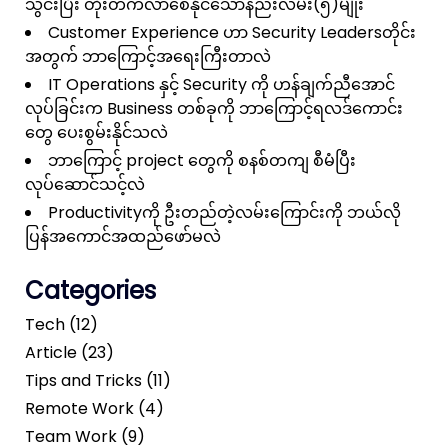
သွင်းပြီး တိုးတက်လာစေနိုင်သောနည်းလမ်း(၅)မျိုး
Customer Experience ဟာ Security Leadersတိုင်း
အတွက် ဘာကြောင့်အရေးကြီးတာလဲ
IT Operations နှင့် Security ကို ဟန်ချက်ညီအောင်
လုပ်ခြင်းက Business တစ်ခုကို ဘာကြောင့်ရလဒ်ကောင်း
တွေ ပေးစွမ်းနိုင်သလဲ
ဘာကြောင့် project တွေကို စနစ်တကျ စီမံပြီး
လုပ်ဆောင်သင့်လဲ
Productivityကို ဦးတည်တဲ့လမ်းကြောင်းကို ဘယ်လို
ပြန်အကောင်အထည်ဖော်မလဲ
Categories
Tech (12)
Article (23)
Tips and Tricks (11)
Remote Work (4)
Team Work (9)