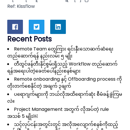
Ref:
Kissflow
Recent Posts
Remote Team တွေကြား ရင်းနှီးသောဆက်ဆံရေး
တည်ဆောက်ရန် နည်းလမ်း ၅ မျိုး
တီထွင်ဖန်တီးနိုင်စွမ်းရှိသည့် Workflow တည်ဆောက်
ရန်အရေးပါတဲ့ခေတ်ပေါ်နည်းစနစ်များ
Remote onboarding နှင့် Offboarding process ကို
တိုးတက်စေနိုင်တဲ့ အချက် ၃ချက်
ပရောဂျက်များကို ဘယ်လိုအထိရောက်ဆုံး စီမံခန့်ခွဲကြမ
လဲ။
Project Management အတွက် လိုအပ်တဲ့ rule
အသစ် 5 မျိုး￼
သင့်လုပ်ငန်းအတွင်းတွင် အလိုအလျောက်စနစ်ကိုထည့်