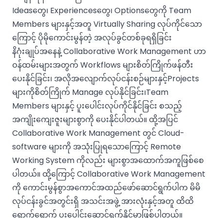
Ideasတွေ၊ Experiencesတွေ၊ Optionsတွေကို Team
Members များနှင့်အတူ Virtually Sharing လုပ်ကိုင်သော
ကြောင့် ပိုမိုကောင်းမွန်တဲ့ အလုပ်ခွင်တစ်ခုရရှိခြင်း
နိဂုံးချုပ်အနေနဲ့ Collaborative Work Management ဟာ
ဝန်ထမ်းများအတွက် Workflows များစိတ်ကြိုက်ဖန်တီး
ပေးနိုင်ခြင်း၊ အလိုအလျောက်လုပ်ငန်းစဉ်များနှင့်Projects
များကိုစိတ်ကြိုက် Manage လုပ်နိုင်ခြင်း၊Team
Members များနှင့် ပူးပေါင်းလုပ်ကိုင်နိုင်ခြင်း စသည့်
အကျိုးကျေးဇူးများစွာကို ပေးနိုင်ပါတယ်။ ထို့အပြင်
Collaborative Work Management တွင် Cloud-
software များကို အသုံးပြုရသောကြောင့် Remote
Working System ကိုလည်း များစွာအထောက်အကူဖြစ်စေ
ပါတယ်။ ထို့ကြောင့် Collaborative Work Management
ကို ကောင်းမွန်စွာအကောင်အထည်ဖော်ဆောင်ရွက်ပါက မိမိ
လုပ်ငန်းခွင်အတွင်းရှိ အသင်းအဖွဲ့ အားလုံးနှင့်အတူ ထိထိ
ရောက်ရောက် ပူးပေါင်းဆောင်ရွက်နိုင်မှာဖြစ်ပါတယ်။