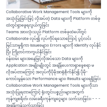
Collaborative Work Management Tools များကို
အသုံးပြုခြင်းဖြင့် လိုအပ်တဲ့ Data များကို Platform တစ်ခု
ထဲတွင်ရှာဖွေရလွယ်ကူခြင်း
Teams အားလုံးသည် Platform တစ်ခုထဲပေါ်တွင်
Collaborate လုပ်၍ လုပ်ကိုင်ရသောကြောင့် ပွင့်လင်း
မြင်သာမှုရှိကာ Issuesများ၊ Errors များကို Identify လုပ်နိုင်
ပြီး ကြိုတင်ကာကွယ်နိုင်ခြင်း
ဝန်ထမ်း များအနေဖြင့်လိုအပ်သော Data များကို
Application အမျိုးမျိုးတွင် အချိန်ပေးကာရှာဖွေစရာ မ
လိုအပ်တာကြောင့် အလုပ်ကိုပိုမိုအာရုံစိုက်နိုင်၍ ပိုမို-
ကောင်းမွန်သော Performance များ၊ Results များရရှိခြင်း
Collaborative Work Management Tools များကိုသာ
အသုံးပြုရတာကြောင့် ရုံးတွင်းပစ္စည်းများအတွက်
ကုန်ကျစရိတ်၊ လမ်းခရီးကုန်ကျငွေများ သက်သာခြင်း၊ - - -
အချိန်ကုန်သက်သာခြင်း