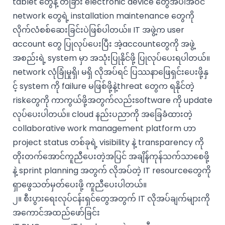
tablet တွေနဲ့ တခြား electronic device တွေအပါအဝင်
network တွေရဲ့ installation maintenance တွေကို
လိုက်လံစစ်ဆေးခြင်းပဲဖြစ်ပါတယ်။ IT အဖွဲ့က user
account တွေ ပြုလုပ်ပေးပြီး အဲ့accountတွေကို အဖွဲ့
အစည်းရဲ့ system မှာ အသုံးပြုနိုင်ဖို့ ပြုလုပ်ပေးရပါတယ်။
network လုံခြုံမှုရှိ၊ မရှိ လိုအပ်ရင် ပြဿနာဖြေရှင်းပေးဖို့နှ
င့် system ကို failure မဖြစ်ဖို့နဲ့threat တွေက ရနိုင်တဲ့
riskတွေကို ကာကွယ်ဖို့အတွက်လည်းsoftware ကို update
လုပ်ပေးပါတယ်။ cloud နည်းပညာကို အခြေခံထားတဲ့
collaborative work management platform ဟာ
project status တစ်ခုရဲ့ visibility နဲ့ transparency ကို
တိုးတက်အောင်ကူညီပေးတဲ့အပြင် အချိန်ကုန်သက်သာစေဖို့
နဲ့ sprint planning အတွက် လိုအပ်တဲ့ IT resourceတွေကို
ရှာဖွေသတ်မှတ်ပေးဖို့ ကူညီပေးပါတယ်။
၂။ စီးပွားရေးလုပ်ငန်းရှင်တွေအတွက် IT လိုအပ်ချက်များကို
အကောင်အထည်ဖော်ခြင်း