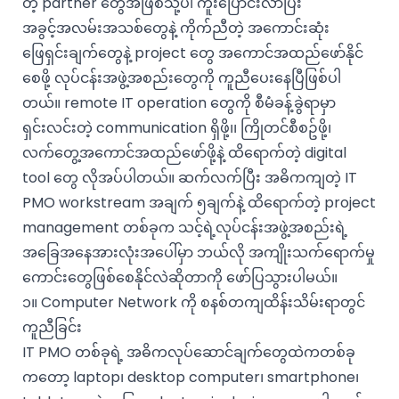
တဲ့ partner တွေအဖြစ်သို့ပါ ကူးပြောင်းလာပြီး
အခွင့်အလမ်းအသစ်တွေနဲ့ ကိုက်ညီတဲ့ အကောင်းဆုံး
ဖြေရှင်းချက်တွေနဲ့ project တွေ အကောင်အထည်ဖော်နိုင်
စေဖို့ လုပ်ငန်းအဖွဲ့အစည်းတွေကို ကူညီပေးနေပြီဖြစ်ပါ
တယ်။ remote IT operation တွေကို စီမံခန့်ခွဲရာမှာ
ရှင်းလင်းတဲ့ communication ရှိဖို့၊၊ ကြိုတင်စီစဥ်ဖို့၊
လက်တွေ့အကောင်အထည်ဖော်ဖို့နဲ့ ထိရောက်တဲ့ digital
tool တွေ လိုအပ်ပါတယ်။ ဆက်လက်ပြီး အဓိကကျတဲ့ IT
PMO workstream အချက် ၅ချက်နဲ့ ထိရောက်တဲ့ project
management တစ်ခုက သင့်ရဲ့လုပ်ငန်းအဖွဲ့အစည်းရဲ့
အခြေအနေအားလုံးအပေါ်မှာ ဘယ်လို အကျိုးသက်ရောက်မှု
ကောင်းတွေဖြစ်စေနိုင်လဲဆိုတာကို ဖော်ပြသွားပါမယ်။
၁။ Computer Network ကို စနစ်တကျထိန်းသိမ်းရာတွင်
ကူညီခြင်း
IT PMO တစ်ခုရဲ့ အဓိကလုပ်ဆောင်ချက်တွေထဲကတစ်ခု
ကတော့ laptop၊ desktop computer၊ smartphone၊