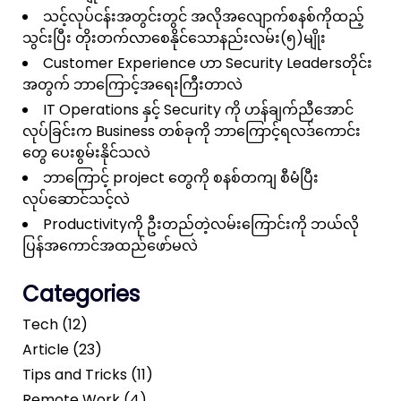
သင့်လုပ်ငန်းအတွင်းတွင် အလိုအလျောက်စနစ်ကိုထည့်
သွင်းပြီး တိုးတက်လာစေနိုင်သောနည်းလမ်း(၅)မျိုး
Customer Experience ဟာ Security Leadersတိုင်း
အတွက် ဘာကြောင့်အရေးကြီးတာလဲ
IT Operations နှင့် Security ကို ဟန်ချက်ညီအောင်
လုပ်ခြင်းက Business တစ်ခုကို ဘာကြောင့်ရလဒ်ကောင်း
တွေ ပေးစွမ်းနိုင်သလဲ
ဘာကြောင့် project တွေကို စနစ်တကျ စီမံပြီး
လုပ်ဆောင်သင့်လဲ
Productivityကို ဦးတည်တဲ့လမ်းကြောင်းကို ဘယ်လို
ပြန်အကောင်အထည်ဖော်မလဲ
Categories
Tech (12)
Article (23)
Tips and Tricks (11)
Remote Work (4)