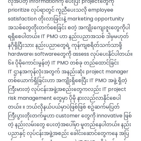
လိုအပ်တဲ့ informationကို ပေးပြီး projectတွေကို
prioritize လုပ်ရာတွင် ကူညီပေးသလို employee
satisfaction တိုးလာခြင်းနဲ့ marketing opportunity
အသစ်တွေတိုးတက်စေခြင်း စတဲ့ အကျိုးကျေးဇူးတွေကိုပါ
ရရှိစေပါတယ်။ IT PMO ဟာ နည်းပညာအသစ် ဒါမှမဟုတ်
နဂိုရှိပြီးသား နည်းပညာတွေရဲ့ ကုန်ကျစရိတ်သက်သာဖို့
hardware၊ softwareတွေကို assess လုပ်ပေးနိုင်ပါတယ်။
၆။ ပိုမိုကောင်းမွန်တဲ့ IT PMO တစ်ခု တည်ထောင်ခြင်း
IT ဌာနအကုန်လုံးအတွက် အနည်းဆုံး project manager
တစ်ယောက်ရှိခြင်းဟာ အကျိုးရှိစေပြီး IT PMO အဖွဲ့ ရှိတဲ့
ကြီးမားတဲ့ လုပ်ငန်းအဖွဲ့အစည်းတွေကလည်း IT project
risk management တွေမှာ ပိုမို နားလည်လာနိုင်စေပါ
တယ်။ ။ ဘယ်လိုနယ်ပယ်မှာပဲဖြစ်ဖြစ် စဥ်ဆက်မပြတ်
ကြီးပွားတိုးတက်မှုဟာ customer တွေကို innovative ဖြစ်
တဲ့ နည်းလမ်းတွေ ပေးတဲ့အပေါ်မှာ မူတည်နေပါတယ်။ နည်း
ပညာနှင့် လုပ်ငန်းအဖွဲ့အစည်း ခေါင်းဆောင်တွေကနေ အပြ