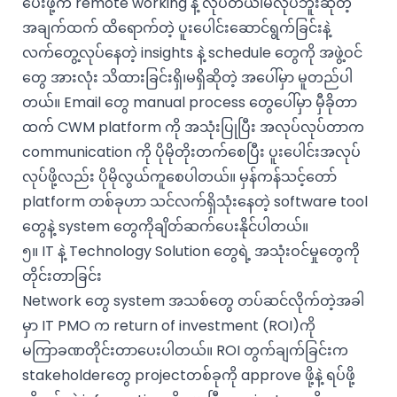
ပေးဖို့က remote working နဲ့ လုပ်တယ်၊မလုပ်ဘူးဆိုတဲ့
အချက်ထက် ထိရောက်တဲ့ ပူးပေါင်းဆောင်ရွက်ခြင်းနဲ့
လက်တွေ့လုပ်နေတဲ့ insights နဲ့ schedule တွေကို အဖွဲ့ဝင်
တွေ အားလုံး သိထားခြင်းရှိ၊မရှိဆိုတဲ့ အပေါ်မှာ မူတည်ပါ
တယ်။ Email တွေ manual process တွေပေါ်မှာ မှီခိုတာ
ထက် CWM platform ကို အသုံးပြုပြီး အလုပ်လုပ်တာက
communication ကို ပိုမိုတိုးတက်စေပြီး ပူးပေါင်းအလုပ်
လုပ်ဖို့လည်း ပိုမိုလွယ်ကူစေပါတယ်။ မှန်ကန်သင့်တော်
platform တစ်ခုဟာ သင်လက်ရှိသုံးနေတဲ့ software tool
တွေနဲ့ system တွေကိုချိတ်ဆက်ပေးနိုင်ပါတယ်။
၅။ IT နဲ့ Technology Solution တွေရဲ့ အသုံးဝင်မှုတွေကို
တိုင်းတာခြင်း
Network တွေ system အသစ်တွေ တပ်ဆင်လိုက်တဲ့အခါ
မှာ IT PMO က return of investment (ROI)ကို
မကြာခဏတိုင်းတာပေးပါတယ်။ ROI တွက်ချက်ခြင်းက
stakeholderတွေ projectတစ်ခုကို approve ဖို့နဲ့ ရပ်ဖို့