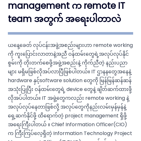
management က remote IT
team အတွက် အရေးပါတာလဲ
ယနေ့ခေတ် လုပ်ငန်းအဖွဲ့အစည်းများဟာ remote working
ကို ကူးပြောင်းလာတာနဲ့အညီ ဝန်ထမ်းတွေရဲ့အလုပ်လုပ်နိုင်
စွမ်းကို တိုးတက်စေဖို့အဖွဲ့အစည်းနဲ့ ကိုက်ညီတဲ့ နည်းပညာ
များ မရှိမဖြစ်လိုအပ်လာပြီဖြစ်ပါတယ်။ IT ဌာနနတွေအနေနဲ့
hardware နှင့်software solution တွေကို မြန်မြန်ဆန်ဆန်
အသုံးပြုပြီး ဝန်ထမ်းတွေရဲ့ device တွေနဲ့ ချိတ်ဆက်ထားဖို့
လိုအပ်ပါတယ်။ IT အဖွဲ့တွေကလည်း remote working နဲ့
အလုပ်လုပ်နေတာဖြစ်လို့ အလုပ်တွေကိုနည်းလမ်းမှန်မှန်နဲ့
ရှေ့ဆက်နိုင်ဖို့ ထိရောက်တဲ့ project management ရှိဖို့
အရေးကြီးပါတယ် ။ Chief Information Officer(CIO)
က ကြီးကြပ်လေ့ရှိတဲ့ Information Technology Project