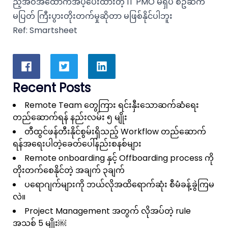
ည့်အဝအထောက်အပံ့ပေးထားတဲ့ IT PMO မရှိပဲ စဥ်ဆက်
မပြတ် ကြီးပွားတိုးတက်မှုဆိုတာ မဖြစ်နိုင်ပါဘူး
Ref:
Smartsheet
Recent Posts
Remote Team တွေကြား ရင်းနှီးသောဆက်ဆံရေး
တည်ဆောက်ရန် နည်းလမ်း ၅ မျိုး
တီထွင်ဖန်တီးနိုင်စွမ်းရှိသည့် Workflow တည်ဆောက်
ရန်အရေးပါတဲ့ခေတ်ပေါ်နည်းစနစ်များ
Remote onboarding နှင့် Offboarding process ကို
တိုးတက်စေနိုင်တဲ့ အချက် ၃ချက်
ပရောဂျက်များကို ဘယ်လိုအထိရောက်ဆုံး စီမံခန့်ခွဲကြမ
လဲ။
Project Management အတွက် လိုအပ်တဲ့ rule
အသစ် 5 မျိုး￼