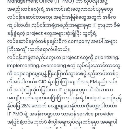
Management Office (IT PMO) ဟာ လုပ်ငန်းအဖွဲ့
အစည်းတစ်ခုလုံးရဲ့ အကောင်းဆုံးလေ့လာသင်ယူမှုတွေ၊
လုပ်ငန်းဆောင်တာတွေ၊ အရင်းအမြစ်တွေအတွက် အဓိက
ကျပါတယ်။ လုပ်ငန်းအဖွဲ့အစည်းအများစုမှာ IT ဌာနဟာ စီမံ
ခန့်ခွဲရတဲ့ project တွေအများဆုံးရှိပြီး သူတို့ရဲ့
လုပ်ဆောင်ချက်တစ်ခုချင်းစီက company အပေါ် အများ
ကြီးအကျိုးသက်ရောက်ပါတယ်။
လုပ်ငန်းအဖွဲ့အစည်းတွေဟာ project တွေကို prioritizing,
implementing, overseeing စတဲ့ လုပ်ငန်းဆောင်တာတွေ
ကို ချောချောမွေ့မွေ့နဲ့ ပြီးမြောက်သွားစေဖို့ နည်းလမ်းတစ်ခု
လိုအပ်ပါတယ်။ CIO ရဲ့ပြောကြားချက်အရ PM နည်းလမ်း
ကို အသုံးပြုလိုက်ခြင်းဟာ IT ဌာနနတွေမှာ သိသိသာသာ
အကျိုးသက်ရောက်စေပြီးပြီး လုပ်ငန်းရဲ့ budget ကျော်လွန်
နိုင်ခြေ 28% လောက် လျော့ချပေးနိုင်တာကိုတွေ့ရပါတယ်။
IT PMO ရဲ့ အခန်းကဏ္ဍဟာ သာမာန် service provider
အဖြစ်နဲ့တင်မဟုတ်ပဲ စီးပွါးရေးလုပ်ငန်းတစ်ခုမှာ အရေးပါ