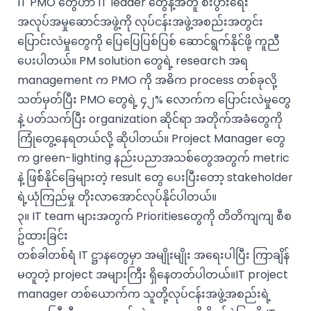
IT PMO တွေဟာ IT leader တွေနဲ့အတူ စီးပွားရေး
အလုပ်အမှုဆောင်အဖွဲ့ကို လုပ်ငန်းအဖွဲ့အစည်းအတွင်း
ပြောင်းလဲမှုတွေကို ပြေပြေပြစ်ပြစ် ဆောင်ရွက်နိုင်ဖို့ ကူညီ
ပေးပါတယ်။ PM solution တွေရဲ့ research အရ
management က PMO ကို အဓိက process တစ်ခုလို့
သတ်မှတ်ပြီး PMO တွေရဲ့ ၄၂% လောက်က ပြောင်းလဲမှုတွေ
နဲ့ ပတ်သက်ပြီး organization ဆိုင်ရာ အတိုက်အခံတွေကို
ကြုံတွေ့နေရတယ်လို့ ဆိုပါတယ်။ Project Manager တွေ
က green-lighting နည်းပညာအသစ်တွေအတွက် metric
နဲ့ ဖြစ််နိုင်ခြေများတဲ့ result တွေ ပေးပြီးတော့ stakeholder
ရဲ့ယုံကြည်မှု တိုးလာအောင်လုပ်နိုင်ပါတယ်။
၃။ IT team များအတွက် Prioritiesတွေကို တိတိကျကျ စီစ
ဥ်ထားခြင်း
တစ်ခါတစ်ရံ IT ဋ္ဌာနတွေမှာ အမျိုးမျိုး အရေးပါပြီး ကြာချိန်
မတူတဲ့ project အများကြီး ရှိနေတတ်ပါတယ်။IT project
manager တစ်ယောက်က သူတို့လုပ်ငန်းအဖွဲ့အစည်းရဲ့