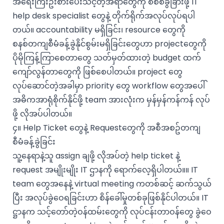
အရေးကြီးဦးစားပေးသင့်တဲ့အရာတွေကို စိစစ်ခွဲခြားဖို့ IT
help desk specialist တွေနဲ့ တိုက်ရိုက်အလုပ်လုပ်ရပါ
တယ်။ accountability မရှိခြင်း၊ resource တွေကို
စနစ်တကျစီမံခန့်ခွဲနိုင်စွမ်းမရှိခြင်းတွေဟာ projectတွေကို
ပိုမိုကြန့်ကြာစေတာတွေ သတ်မှတ်ထားတဲ့ budget ထက်
ကျော်လွန်တာတွေကို ဖြစ်စေပါတယ်။ project တွေ
လုပ်ဆောင်တဲ့အခါမှာ priority တွေ workflow တွေအပေါ်
အဓိကအာရုံစိုက်နိုင်ဖို့ team အားလုံးက မှန်မှန်ကန်ကန် လုပ်
ဖို့ လိုအပ်ပါတယ်။
၄။ Help Ticket တွေနဲ့ Requestတွေကို အစီအစဥ်တကျ
စီမံခန့်ခွဲခြင်း
သူ့နေရာနဲ့သူ assign ချဖို့ လိုအပ်တဲ့ help ticket နဲ့
request အမျိုးမျိုး IT ဌာနကို ရောက်လေ့ရှိပါတယ်။။ IT
team တွေအနေနဲ့ virtual meeting ကတစ်ဆင့် ဆက်သွယ်
ပြီး အလုပ်ခွဲဝေရခြင်းဟာ စိန်ခေါ်မှုတစ်ခုဖြစ်နိုင်ပါတယ်။ IT
ဋ္ဌာနက သင့်တော်တဲ့ဝန်ထမ်းတွေကို လုပ်ငန်းတာဝန်တွေ ခွဲဝေ