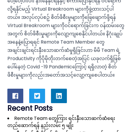
ပေါ့ပေါ့ပါးပါး နားနေနိုင်ရန်နှင့် စကားပြောနိုင်ရန် ဝင်ရောက်
လို့ရနိုင်မည့် Virtual Breakroom များကိုဖွဲ့ထားသင့်ပါ
တယ်။ အလုပ်လုပ်စဥ် စိတ်ဖိစီးမှုများကိုဖြေဖျောက်ဖို့ရန်
Virtual Breakroom များကိုဝင်ရောက်ခြင်းက ဝန်ထမ်းတွေ
အတွက် စိတ်ဖိစီးမှုများကိုလျော့ကျစေနိုင်ပါတယ်။ နိဂုံးချုပ်
အနေနဲ့ပြောရရင် Remote Team Member တွေ
အချင်းချင်းရင်းနှီးသောဆက်ဆံမှုရှိခြင်းဟာ မိမိ Team ရဲ့
Productivity ကိုပိုမိုတိုးတက်စေတဲ့အပြင် ယခုလက်ရှိဖြစ်
ပေါ်နေတဲ့ Covid -19 Pandemicကြောင့် ရရှိလာတဲ့ စိတ်
ဖိစီးမှုများကိုလည်းအတော်အသင့်လျော့ကျစေပါတယ်။
Recent Posts
Remote Team တွေကြား ရင်းနှီးသောဆက်ဆံရေး
တည်ဆောက်ရန် နည်းလမ်း ၅ မျိုး