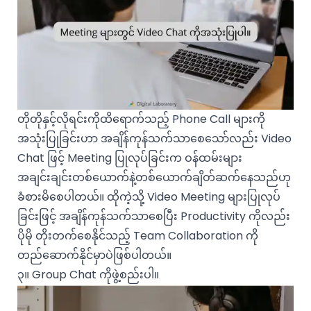
တိုတိုနှင့်လိုရင်းကိုထိရောက်သည့် Phone Call များကို
အသုံးပြုခြင်းဟာ အချိန်ကုန်သက်သာစေသော်လည်း Video
Chat ဖြင့် Meeting ပြုလုပ်ခြင်းက ဝန်ထမ်းများ
အချင်းချင်းတစ်ယောက်နဲ့တစ်ယောက်ချိတ်ဆက်နေသည်ဟု
ခံစားမိစေပါတယ်။ ထိုကဲ့သို့ Video Meeting များပြုလုပ်
ခြင်းဖြင့် အချိန်ကုန်သက်သာစေပြီး Productivity ကိုလည်း
ပိုမို တိုးတက်စေနိုင်သည့် Team Collaboration ကို
တည်ဆောက်နိုင်မှာပဲဖြစ်ပါတယ်။
၃။ Group Chat ကိုဖွဲ့စည်းပါ။