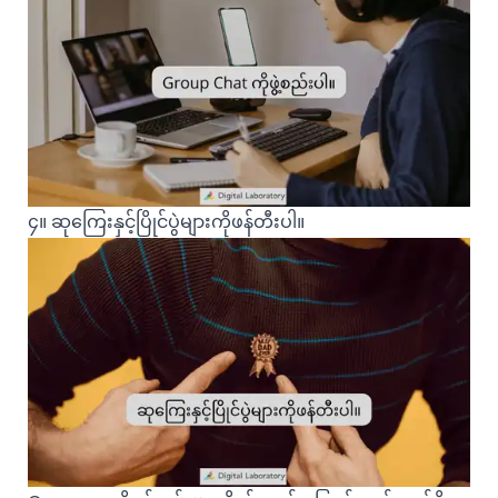
၄။ ဆုကြေးနှင့်ပြိုင်ပွဲများကိုဖန်တီးပါ။