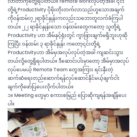
လာတာကိုတွေ့ရပါတယ်။ remote workလုပ်တဲ့အခါ ၎င်း
တို့ရဲ့Productivity ပိုမိုးတိုးတက်လာသည်ဟူသောအချက်
ကိုဝန်ထမ်း၇၂ရာခိုင်နှုန်းကလည်းသဘောတူလက်ခံကြပါ
တယ်။ ၂၂ ရာခိုင်နှုန်းသော ဝန်ထမ်းတွေကတော့ သူတို့ရဲ့
Productivity ဟာ အိမ်နှင့်ရုံးတွင် ကွာခြားချက်မရှိဘူးဟုဆို
ကြပြီး ဝန်ထမ်း ၃ ရာခိုင်နှုန်း ကတော့၎င်းတို့ရဲ့
Productivityဟာ အိမ်မှအလုပ်လုပ်တဲ့အခါ ကျဆင်းသွား
တယ်လို့တွေ့ရှိရပါတယ်။ ဒီဆောင်းပါးမှာတော့ အိမ်မှာအလုပ်
လုပ်ပေမယ့် Remote Team တွေအကြား ရင်းနှီးတဲ့
ဆက်ဆံရေးတည်ဆောက်ရန်လုပ်ဆောင်နိုင်မယ့်ချက်ငါး
ချက်ကိုဖော်ပြပေးလိုက်ပါတယ်။
၁။ Meeting တွေမှာ စကားစမြည် ပြောဆိုကျရန်အချိန်ပေး
ပါ။