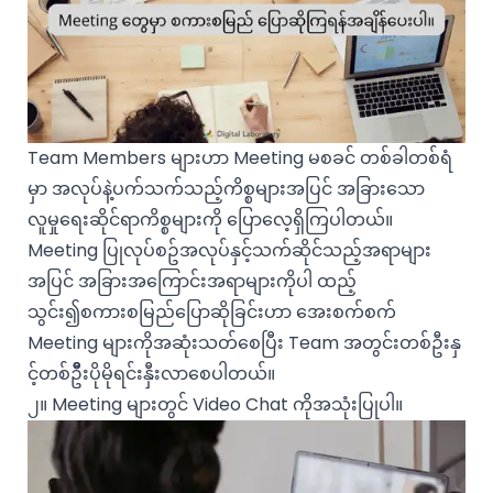
Team Members များဟာ Meeting မစခင် တစ်ခါတစ်ရံ
မှာ အလုပ်နဲ့ပက်သက်သည့်ကိစ္စများအပြင် အခြားသော
လူမှုရေးဆိုင်ရာကိစ္စများကို ပြောလေ့ရှိကြပါတယ်။
Meeting ပြုလုပ်စဥ်အလုပ်နှင့်သက်ဆိုင်သည့်အရာများ
အပြင် အခြားအကြောင်းအရာများကိုပါ ထည့်
သွင်း၍စကားစမြည်ပြောဆိုခြင်းဟာ အေးစက်စက်
Meeting များကိုအဆုံးသတ်စေပြီး Team အတွင်းတစ်ဦးနှ
င့်တစ်ဦီးပိုမိုရင်းနှီးလာစေပါတယ်။
၂။ Meeting များတွင် Video Chat ကိုအသုံးပြုပါ။