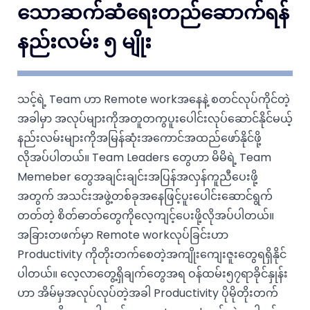
သောဆက်ဆံရေးတည်ဆောက်ရန်
နည်းလမ်း ၅ မျိုး
သင့်ရဲ့ Team ဟာ Remote workအနေနဲ့ စတင်လုပ်ကိုင်တဲ့
အခါမှာ အလုပ်များကိုအတူတကွပူးပေါင်းလုပ်ဆောင်နိုင်မယ့်
နည်းလမ်းများကိုအမြန်ဆုံးအကောင်အထည်ဖော်နိုင်ဖို့
လိုအပ်ပါတယ်။ Team Leaders တွေဟာ မိမိရဲ့ Team
Memeber တွေအချင်းချင်းအပြန်အလှန်ကူညီပေးဖို့
အတွက် အသင်းအဖွဲ့တစ်ခုအနေဖြင့်ပူးပေါင်းဆောင်ရွက်
တတ်တဲ့ စိတ်ဓာတ်တွေကိုလေ့ကျင့်ပေးဖို့လိုအပ်ပါတယ်။
အခြားတဖက်မှာ Remote workလုပ်ခြင်းဟာ
Productivity ကိုတိုးတက်စေတဲ့အကျိုးကျေးဇူးတွေရရှိနိုင်
ပါတယ်။ လေ့လာတွေ့ရှိချက်တွေအရ ဝန်ထမ်း၅၇ရာခိုင်နှုန်း
ဟာ အိမ်မှအလုပ်လုပ်တဲ့အခါ Productivity ပိုမိုတိုးတက်