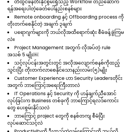
တီထွင်ဖန်တီးနိုင်စွမ်းရှိသည့် Workflow တည်ဆောက်
ရန်အရေးပါတဲ့ခေတ်ပေါ်နည်းစနစ်များ
Remote onboarding နှင့် Offboarding process ကို
တိုးတက်စေနိုင်တဲ့ အချက် ၃ချက်
ပရောဂျက်များကို ဘယ်လိုအထိရောက်ဆုံး စီမံခန့်ခွဲကြမ
လဲ။
Project Management အတွက် လိုအပ်တဲ့ rule
အသစ် 5 မျိုး￼
သင့်လုပ်ငန်းအတွင်းတွင် အလိုအလျောက်စနစ်ကိုထည့်
သွင်းပြီး တိုးတက်လာစေနိုင်သောနည်းလမ်း(၅)မျိုး
Customer Experience ဟာ Security Leadersတိုင်း
အတွက် ဘာကြောင့်အရေးကြီးတာလဲ
IT Operations နှင့် Security ကို ဟန်ချက်ညီအောင်
လုပ်ခြင်းက Business တစ်ခုကို ဘာကြောင့်ရလဒ်ကောင်း
တွေ ပေးစွမ်းနိုင်သလဲ
ဘာကြောင့် project တွေကို စနစ်တကျ စီမံပြီး
လုပ်ဆောင်သင့်လဲ
Productivityကို ဦးတည်တဲ့လမ်းကြောင်းကို ဘယ်လို