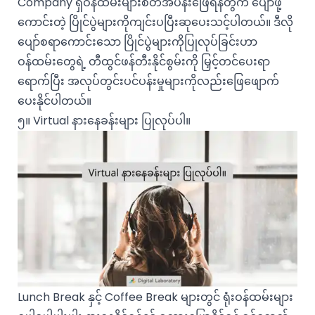
Company ရှိဝန်ထမ်းများစိတ်အပန်းဖြေရန်တွက် ပျော်ဖို့
ကောင်းတဲ့ ပြိုင်ပွဲများကိုကျင်းပပြီးဆုပေးသင့်ပါတယ်။ ဒီလို
ပျော်စရာကောင်းသော ပြိုင်ပွဲများကိုပြုလုပ်ခြင်းဟာ
ဝန်ထမ်းတွေရဲ့ တီထွင်ဖန်တီးနိုင်စွမ်းကို မြှင့်တင်ပေးရာ
ရောက်ပြီး အလုပ်တွင်းပင်ပန်းမှုများကိုလည်းဖြေဖျောက်
ပေးနိုင်ပါတယ်။
၅။ Virtual နားနေခန်းများ ပြုလုပ်ပါ။
Lunch Break နှင့် Coffee Break များတွင် ရုံးဝန်ထမ်းများ