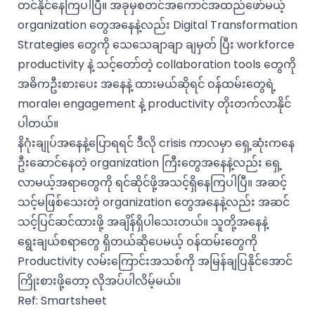
တင်နိုင်နေကြပါပြီ။ အခုမှစတင်အကောင်အထည်ဖော်မယ့်
organization တွေအနေနဲ့လည်း Digital Transformation
Strategies တွေကို သေသေချာချာ ချမှတ် ပြီး workforce
productivity နဲ့ သင့်တော်တဲ့ collaboration tools တွေကို
အဓိကဦးစားပေး အနေနဲ့ ထားမယ်ဆိုရင် ဝန်ထမ်းတွေရဲ့
morale၊ engagement နဲ့ productivity တိုးတက်လာနိုင်
ပါတယ်။
နိဂုံးချုပ်အနေနဲ့ပြောရရင် ဒီလို crisis ကာလမှာ ရှေ့ဆုံးကနေ
ဦးဆောင်နေတဲ့ organization ကြီးတွေအနေနဲ့လည်း ရှေ့
လာမယ့်အရာတွေကို ရင်ဆိုင်ဖို့အသင့်ရှိနေကြပါပြီ။ အဆင့်
သင့်မဖြစ်သေးတဲ့ organization တွေအနေနဲ့လည်း အဆင်
သင့်ပြင်ဆင်ထားဖို့ အချိန်ရှိပါသေးတယ်။ သူတို့အနေနဲ့
ရွေးချယ်စရာတွေ ရှိတယ်ဆိုပေမယ့် ဝန်ထမ်းတွေကို
Productivity လမ်းကြောင်းအသစ်ကို အမြန်ချပြနိုင်အောင်
ကြိုးစားဖို့တော့ လိုအပ်ပါလိမ့်မယ်။
Ref:
Smartsheet