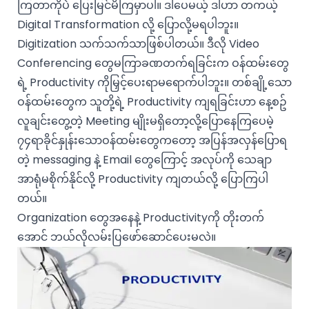
ကြတာကိုပဲ ပြေးမြင်မိကြမှာပါ။ ဒါပေမယ့် ဒါဟာ တကယ့်
Digital Transformation လို့ ပြောလို့မရပါဘူး။
Digitization သက်သက်သာဖြစ်ပါတယ်။ ဒီလို Video
Conferencing တွေမကြာခဏတက်ရခြင်းက ဝန်ထမ်းတွေ
ရဲ့ Productivity ကိုမြှင့်ပေးရာမရောက်ပါဘူး။ တစ်ချို့သော
ဝန်ထမ်းတွေက သူတို့ရဲ့ Productivity ကျရခြင်းဟာ နေ့စဥ်
လူချင်းတွေ့တဲ့ Meeting မျိုးမရှိတော့လို့ပြောနေကြပေမဲ့
၇၄ရာခိုင်နှုန်းသောဝန်ထမ်းတွေကတော့ အပြန်အလှန်ပြောရ
တဲ့ messaging နဲ့ Email တွေကြောင့် အလုပ်ကို သေချာ
အာရုံမစိုက်နိုင်လို့ Productivity ကျတယ်လို့ ပြောကြပါ
တယ်။
Organization တွေအနေနဲ့ Productivityကို တိုးတက်
အောင် ဘယ်လိုလမ်းပြဖော်ဆောင်ပေးမလဲ။