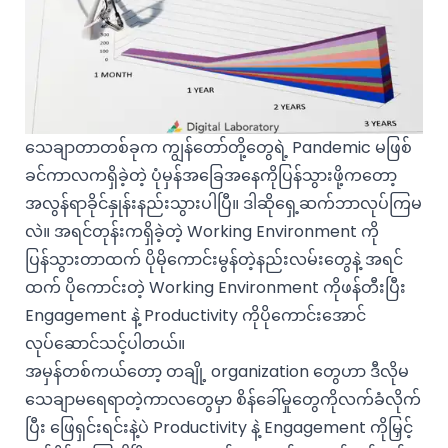
သေချာတာတစ်ခုက ကျွန်တော်တို့တွေရဲ့ Pandemic မဖြစ်
ခင်ကာလကရှိခဲ့တဲ့ ပုံမှန်အခြေအနေကိုပြန်သွားဖို့ကတော့
အလွန်ရာခိုင်နှုန်းနည်းသွားပါပြီ။ ဒါဆိုရှေ့ဆက်ဘာလုပ်ကြမ
လဲ။ အရင်တုန်းကရှိခဲ့တဲ့ Working Environment ကို
ပြန်သွားတာထက် ပိုမိုကောင်းမွန်တဲ့နည်းလမ်းတွေနဲ့ အရင်
ထက် ပိုကောင်းတဲ့ Working Environment ကိုဖန်တီးပြီး
Engagement နဲ့ Productivity ကိုပိုကောင်းအောင်
လုပ်ဆောင်သင့်ပါတယ်။
အမှန်တစ်ကယ်တော့ တချို့ organization တွေဟာ ဒီလိုမ
သေချာမရေရာတဲ့ကာလတွေမှာ စိန်ခေါ်မှုတွေကိုလက်ခံလိုက်
ပြီး ဖြေရှင်းရင်းနဲ့ပဲ Productivity နဲ့ Engagement ကိုမြှင့်