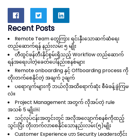
Recent Posts
Remote Team တွေကြား ရင်းနှီးသောဆက်ဆံရေး
တည်ဆောက်ရန် နည်းလမ်း ၅ မျိုး
တီထွင်ဖန်တီးနိုင်စွမ်းရှိသည့် Workflow တည်ဆောက်
ရန်အရေးပါတဲ့ခေတ်ပေါ်နည်းစနစ်များ
Remote onboarding နှင့် Offboarding process ကို
တိုးတက်စေနိုင်တဲ့ အချက် ၃ချက်
ပရောဂျက်များကို ဘယ်လိုအထိရောက်ဆုံး စီမံခန့်ခွဲကြမ
လဲ။
Project Management အတွက် လိုအပ်တဲ့ rule
အသစ် 5 မျိုး￼
သင့်လုပ်ငန်းအတွင်းတွင် အလိုအလျောက်စနစ်ကိုထည့်
သွင်းပြီး တိုးတက်လာစေနိုင်သောနည်းလမ်း(၅)မျိုး
Customer Experience ဟာ Security Leadersတိုင်း