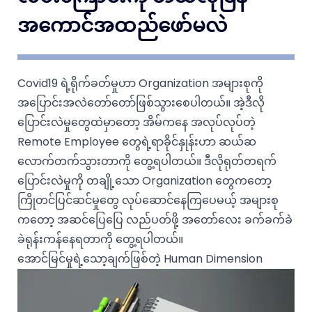
အကောင်အထည်ဖော်မလဲ
Covid19 ရဲ့ရိုက်ခတ်မှုဟာ Organization အများစုကို
အပြောင်းအလဲတော်တော်ဖြစ်သွားစေပါတယ်။ အဲ့ဒီလို
ပြောင်းလဲမှုတွေထဲမှာ​တော့ အိမ်ကနေ အလုပ်လုပ်တဲ့
Remote Employee တွေရဲ့ရာခိုင်နှုန်းဟာ ဆယ်ဆ
လောက်တက်သွားတာကို တွေ့ရပါတယ်။ ဒီလိုရုတ်တရက်
ပြောင်းလဲမှုကို တချို့သော Organization တွေကတော့
ကြိုတင်ပြင်ဆင်မှုတွေ လုပ်ဆောင်နေကြပေမယ့် အများစု
ကတော့ အဆင်ပြေပြေ လည်ပတ်ဖို့ အတော်လေး ခက်ခက်ခဲ
ခဲရုန်းကန်နေရတာကို တွေ့ရပါတယ်။
အောင်မြင်မှုရဲ့သော့ချက်ဖြစ်တဲ့ Human Dimension