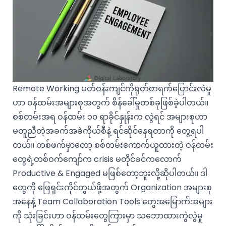
Remote Working ပတ်ဝန်းကျင်ကိုရုတ်တရက်ပြောင်းလဲမှု
ဟာ ဝန်ထမ်းအများစုအတွက် စိန်ခေါ်မှုတစ်ခုဖြစ်ခဲ့ပါတယ်။
စစ်တမ်းအရ ဝန်ထမ်း ၁၀ ရာခိုင်နှုန်းက လွဲရင် အများစုဟာ
မတူညီတဲ့အခက်အခဲ​ကိုယ်စီနဲ့ ရင်ဆိုင်နေရတာကို တွေ့ရပါ
တယ်။ တစ်ဖက်မှာတော့ စစ်တမ်းကောက်ယူထားတဲ့ ဝန်ထမ်း
တွေရဲ့တစ်ဝက်ကျော်က crisis မတိုင်ခင်ကလောက်
Productive & Engaged မဖြစ်တော့ဘူးလို့ဆိုပါတယ်။ ဒါ
တွေကို ဖြေရှင်းကိုင်တွယ်ဖို့အတွက် Organization အများစု
အနေနဲ့ Team Collaboration Tools တွေအမြောက်အများ
ကို သုံးခြင်းဟာ ဝန်ထမ်းတွေကြားမှာ သဘောထားကွဲလွဲမှု