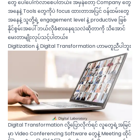
တွေ ပေါ်ပေါက်လာစေပါတယ်။ အမှန်တော့ Company တွေ
အနေနဲ့ Tools တွေကိုပဲ focus ထားတာအပြင် ဝန်ထမ်းတွေ
အနေနဲ့ သူတို့ရဲ့ engagement level နဲ့ productive ဖြစ်
နိုင်စွမ်းအပေါ် ဘယ်လိုခံစားနေရသလဲဆိုတာကို သိအောင်
မေးတာမျိုးလုပ်သင့်ပါတယ်။
Digitization နဲ့ Digital Transformation ဟာမတူညီပါဘူး
Digital Transformation လို့ပြောလိုက်ရင် လူတွေရဲ့အမြင်
မှာ Video Conferencing Software တွေနဲ့ Meeting ထိုင်