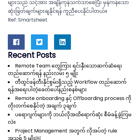
များသည် သင့်အား အချိန်ကုန်သက်သာစေပြီး မှန်ကန်သော
ဆုံးဖြတ်ချက်များချနိုင်ရန် ကူညီပေးနိုင်ပါတယ်။
Ref:
Smartsheet
Recent Posts
Remote Team တွေကြား ရင်းနှီးသောဆက်ဆံရေး
တည်ဆောက်ရန် နည်းလမ်း ၅ မျိုး
တီထွင်ဖန်တီးနိုင်စွမ်းရှိသည့် Workflow တည်ဆောက်
ရန်အရေးပါတဲ့ခေတ်ပေါ်နည်းစနစ်များ
Remote onboarding နှင့် Offboarding process ကို
တိုးတက်စေနိုင်တဲ့ အချက် ၃ချက်
ပရောဂျက်များကို ဘယ်လိုအထိရောက်ဆုံး စီမံခန့်ခွဲကြမ
လဲ။
Project Management အတွက် လိုအပ်တဲ့ rule
အသစ် 5 မျိုး￼