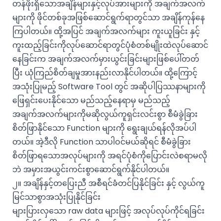
တန်ဖိုးရှိသောအချိန်များနှင့်လုပ်အားများကို အချက်အလက်
များကို ဖိုင်တစ်ခုအဖြစ်ဆောင်ရွက်ရာတွင်သာ အချိန်ကုန်နေ
ကြပါတယ်။ ထို့အပြင် အချက်အလက်များ ကူးယူခြင်း နှင့်
ကူးထည့်ခြင်းကိုလုပ်ဆောင်ရာတွင်ပုံစံတစ်မျိုးထဲလုပ်ဆောင်
နေခြင်းက အချက်အလက်မှားယွင်းခြင်းများဖြစ်ပေါ်တတ်
ပြီး ယုံကြည်စိတ်ချမှုအားနည်းလာနိုင်ပါတယ်။ ထို့ကြောင့်
အသုံးပြုမည့် Software Tool တွင် အဆိုပါပြဿနာများကို
ဖြေရှင်းပေးနိုင်သော မည်သည့်နေရာမှ မည်သည့်
အချက်အလက်များကိုမဆိုလွယ်ကူရှင်းလင်းစွာ စီမံခွဲခြား
စိတ်ဖြာနိုင်သော Function များကို ရွေးချယ်ရန်လိုအပ်ပါ
တယ်။ အဲ့ဒီလို Function သာပါဝင်မယ်ဆိုရင် စီမံခွဲခြား
စိတ်ဖြာရသောအလုပ်များကို အရင်ပုံစံကိုပြောင်းလဲစရာမလို
ဘဲ အမှားအယွင်းကင်းစွာဆောင်ရွက်နိုင်ပါတယ်။
၂။ အချိန်နှင့်တပြေးညီ အစီရင်ခံတင်ပြနိုင်ခြင်း နှင့် လွယ်ကူ
မြင်သာစွာအသုံးပြုနိုင်ခြင်း
များပြားလှသော raw data များဖြင့် အလုပ်လုပ်ကိုင်ရခြင်း