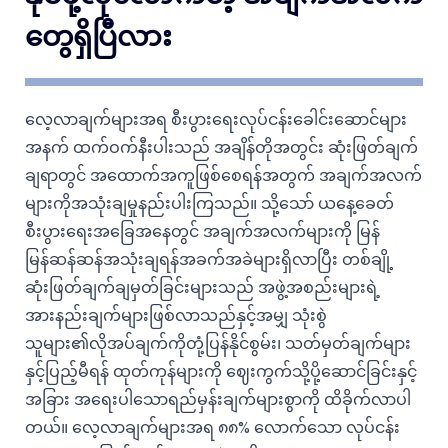
တွေရှိပြီလား
လေ့လာချက်များအရ စီးပွားရေးလုပ်ငန်းခေါင်းဆောင်များ
အနက် ထက်ဝက်နီးပါးသည် အချိန်တိုအတွင်း ဆုံးဖြတ်ချက်
ချရာတွင် အထောက်အကူဖြစ်စေရန်အတွက် အချက်အလက်
များကိုအသုံးချမှုနည်းပါးကြသည်။ သို့သော် ယနေ့ခေတ်
စီးပွားရေးအခြေအနေတွင် အချက်အလက်များကို မြန်
မြန်ဆန်ဆန်အသုံးချရန်အခက်အခဲများရှိလာပြီး တစ်ချို့
ဆုံးဖြတ်ချက်ချမှတ်ခြင်းများသည် အဖွဲ့အစည်းများရဲ့
အားနည်းချက်များဖြစ်လာသည်နှင့်အမျှ သုံးစွဲ
သူများ၏လိုအပ်ချက်ကိုတုံ့ပြန်နိုင်စွမ်း၊ သတ်မှတ်ချက်များ
နှင့်ပြည့်မီရန် ထုတ်ကုန်များကို ဈေးကွက်သို့ပို့ဆောင်ခြင်းနှင့်
အခြား အရေးပါသောရည်မှန်းချက်များစွာကို ထိခိုက်လာပါ
တယ်။ လေ့လာချက်များအရ ၈၈% လောက်သော လုပ်ငန်း