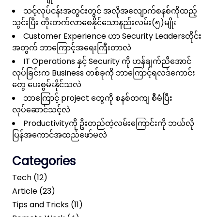
သင့်လုပ်ငန်းအတွင်းတွင် အလိုအလျောက်စနစ်ကိုထည့်
သွင်းပြီး တိုးတက်လာစေနိုင်သောနည်းလမ်း(၅)မျိုး
Customer Experience ဟာ Security Leadersတိုင်း
အတွက် ဘာကြောင့်အရေးကြီးတာလဲ
IT Operations နှင့် Security ကို ဟန်ချက်ညီအောင်
လုပ်ခြင်းက Business တစ်ခုကို ဘာကြောင့်ရလဒ်ကောင်း
တွေ ပေးစွမ်းနိုင်သလဲ
ဘာကြောင့် project တွေကို စနစ်တကျ စီမံပြီး
လုပ်ဆောင်သင့်လဲ
Productivityကို ဦးတည်တဲ့လမ်းကြောင်းကို ဘယ်လို
ပြန်အကောင်အထည်ဖော်မလဲ
Categories
Tech (12)
Article (23)
Tips and Tricks (11)