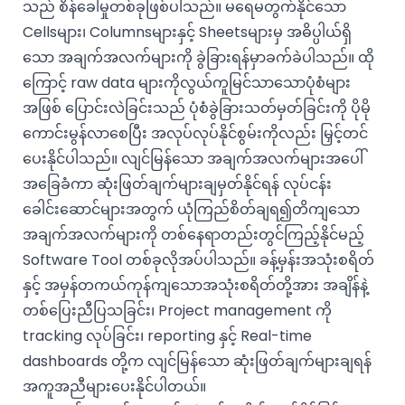
သည် စိန်ခေါ်မှုတစ်ခုဖြစ်ပါသည်။ မရေမတွက်နိုင်သော
Cellsများ၊ Columnsများနှင့် Sheetsများမှ အဓိပ္ပါယ်ရှိ
သော အချက်အလက်များကို ခွဲခြားရန်မှာခက်ခဲပါသည်။ ထို
ကြောင့် raw data များကိုလွယ်ကူမြင်သာသောပုံစံများ
အဖြစ် ပြောင်းလဲခြင်းသည် ပုံစံခွဲခြားသတ်မှတ်ခြင်းကို ပိုမို
ကောင်းမွန်လာစေပြီး အလုပ်လုပ်နိုင်စွမ်းကိုလည်း မြှင့်တင်
ပေးနိုင်ပါသည်။ လျင်မြန်သော အချက်အလက်များအပေါ်
အခြေခံကာ ဆုံးဖြတ်ချက်များချမှတ်နိုင်ရန် လုပ်ငန်း
ခေါင်းဆောင်များအတွက် ယုံကြည်စိတ်ချရ၍တိကျသော
အချက်အလက်များကို တစ်နေရာတည်းတွင်ကြည့်နိုင်မည့်
Software Tool တစ်ခုလိုအပ်ပါသည်။ ခန့်မှန်းအသုံးစရိတ်
နှင့် အမှန်တကယ်ကုန်ကျသောအသုံးစရိတ်တို့အား အချိန်နဲ့
တစ်ပြေးညီပြသခြင်း၊ Project management ကို
tracking လုပ်ခြင်း၊ reporting နှင့် Real-time
dashboards တို့က လျင်မြန်သော ဆုံးဖြတ်ချက်များချရန်
အကူအညီများပေးနိုင်ပါတယ်။