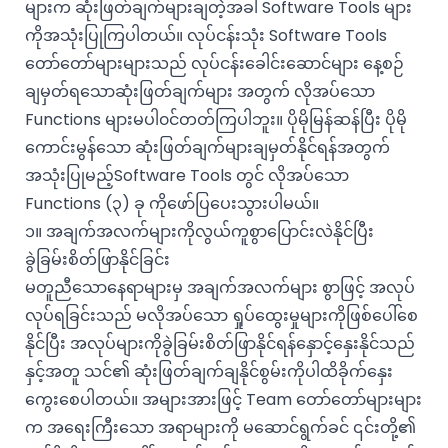
များက ဆုံးဖြတ်ချက်များချတဲ့အခါ Software Tools များ
ကိုအသုံးပြုကြပါတယ်။ လုပ်ငန်းသုံး Software Tools
တော်တော်များများသည် လုပ်ငန်းခေါင်းဆောင်များ နေ့စဉ်
ချမှတ်ရသောဆုံးဖြတ်ချက်များ အတွက် လိုအပ်သော
Functions များမပါ၀င်တတ်ကြပါဘူး။ ပိုမိုမြန်ဆန်ပြီး ပိုမို
ကောင်းမွန်သော ဆုံးဖြတ်ချက်များချမှတ်နိုင်ရန်အတွက်
အသုံးပြုမည့်Software Tools တွင် လိုအပ်သော
Functions (၃) ခု ကိုဖော်ပြပေးသွားပါမယ်။
၁။ အချက်အလက်များကိုလွယ်ကူစွာပြောင်းလဲနိုင်ပြီး
ခွဲခြမ်းစိတ်ဖြာနိုင်ခြင်း
မတူညီသောနေရာများမှ အချက်အလက်များ စွာဖြင့် အလုပ်
လုပ်ရခြင်းသည် မလိုအပ်သော ရှုပ်ထွေးမှုများကိုဖြစ်ပေါ်စေ
နိုင်ပြီး အလုပ်များကိုခွဲခြမ်းစိတ်ဖြာနိုင်ရန်နှောင့်နှေးနိုင်သည်
နှင့်အတူ သင်၏ ဆုံးဖြတ်ချက်ချနိုင်စွမ်းကိုပါထိခိုက်နှေး
ကွေးစေပါတယ်။ အများအားဖြင့် Team တော်တော်များများ
က အရေးကြီးသော အရာများကို မဆောင်ရွက်ခင် ၎င်းတို့၏