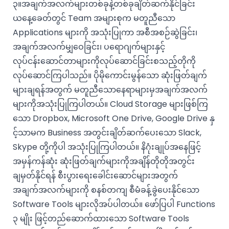
၃။အချက်အလက်များတစ်ခုနဲ့တစ်ခုချိတ်ဆက်နိုင်ခြင်း
ယနေ့ခေတ်တွင် Team အများစုက မတူညီသော
Applications များကို အသုံးပြုကာ အစီအစဉ်ဆွဲခြင်း၊
အချက်အလက်မျှဝေခြင်း၊ ပရောဂျက်များနှင့်
လုပ်ငန်းဆောင်တာများကိုလုပ်ဆောင်ခြင်းစသည့်တိုကို
လုပ်ဆောင်ကြပါသည်။ ပိုမိုကောင်းမွန်သော ဆုံးဖြတ်ချက်
များချရန်အတွက် မတူညီသောနေရာများမှအချက်အလက်
များကိုအသုံးပြုကြပါတယ်။ Cloud Storage များဖြစ်ကြ
သော Dropbox, Microsoft One Drive, Google Drive နှ
င့်သာမက Business အတွင်းချိတ်ဆက်ပေးသော Slack,
Skype တို့ကိုပါ အသုံးပြုကြပါတယ်။ နိဂုံးချုပ်အနေဖြင့်
အမှန်ကန်ဆုံး ဆုံးဖြတ်ချက်များကိုအချိန်တိုတိုအတွင်း
ချမှတ်နိုင်ရန် စီးပွားရေးခေါင်းဆောင်များအတွက်
အချက်အလက်များကို စနစ်တကျ စီမံခန့်ခွဲပေးနိုင်သော
Software Tools များလိုအပ်ပါတယ်။ ဖော်ပြပါ Functions
၃ မျိုး ဖြင့်တည်ဆောက်ထားသော Software Tools